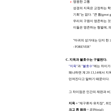
e.
영원한 고통
성경의 지옥은 교정하는 학교(refo
기회"는 없다. "큰 틈(great g
우리의 구원이 영존하는 것 같이 
이들은 영존하는 형벌에, 의로운 
"마귀의 성가대는 단지 한 노래, 한
- FOREVER"
C. 지옥과 불호수는 구별된다.
"지옥"
과
"불호수"
에는 차이
왜냐하면 계 20:13,14에서
던져진다고 말하기 때문이다.
그 차이점은 인간의 재판과 비교하
지옥 =
"재구류자 유치장", 죄
크고 흰 왕좌
= 공판(trial)