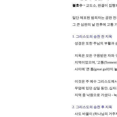
불호수
= 교도소, 판결이 집행
일단 체포된 범죄자는 공판 전후에
그 큰 심판의 날 전후에 고통 가
1. 그리스도의 승천 전 지옥
성경은 또한 주님의 부활과 
지옥은 모든 구원받은 자와 구원
지역이었으며, '고통(Torment)'과
사이에 '큰 틈(great gulf)'이 놓여 
이것은 주 예수 그리스도께서 지옥에
무덤에 있던 삼일 동안, 십자가에
지역 중 낙원으로 가셨다 - 눅 23
2. 그리스도의 승천 후 지옥
사도 바울이 (하나님의 거주지인)