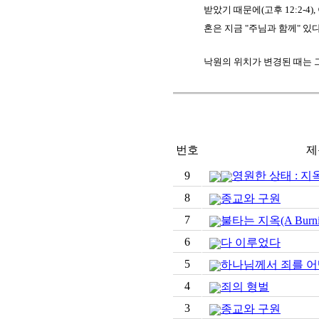
받았기 때문에(고후 12:2-4),
혼은 지금 "주님과 함께" 있다
낙원의 위치가 변경된 때는 그리스
번호
제
9
영원한 상태 : 지
8
종교와 구원
7
불타는 지옥(A Burnin
6
다 이루었다
5
하나님께서 죄를 
4
죄의 형벌
3
종교와 구원