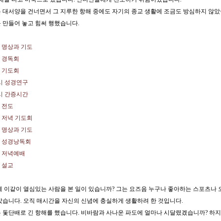
 대서양을 건너면서 그 지루한 항해 중에도 자기의 종교 생활에 조금도 방심하지 않았습
 만들어 놓고 힘써 행했습니다.
5시 명상과 기도
7시 경독회
9시 기도회
12시 성경연구
 1시 간증시간
시 전도
5시 저녁 기도회
6시 명상과 기도
7시 성경낭독회
8시 저녁예배
시 설교
에 이같이 열심있는 사람을 본 일이 있습니까? 그는 요즈음 누구나 좋아하는 스포츠나 
았습니다. 오직 매시간을 자신의 신념에 충실하게 생활하려 한 것입니다.
 돛단배로 긴 항해를 했습니다. 비바람과 사나운 파도에 얼마나 시달렸겠습니까? 하지