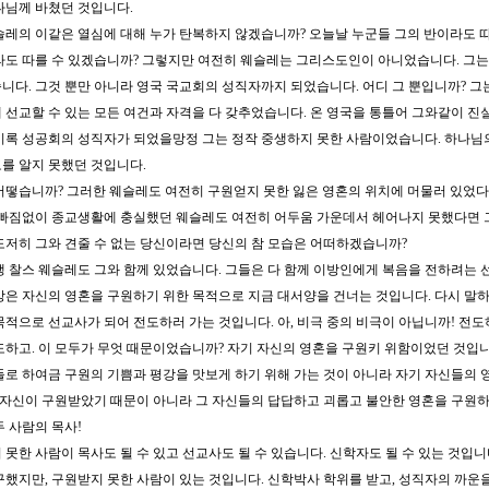
나님께 바쳤던 것입니다.
슬레의 이같은 열심에 대해 누가 탄복하지 않겠습니까? 오늘날 누군들 그의 반이라도 따
라도 따를 수 있겠습니까? 그렇지만 여전히 웨슬레는 그리스도인이 아니었습니다. 그
니다. 그것 뿐만 아니라 영국 국교회의 성직자까지 되었습니다. 어디 그 뿐입니까? 그
 선교할 수 있는 모든 여건과 자격을 다 갖추었습니다. 온 영국을 통틀어 그와같이 진
비록 성공회의 성직자가 되었을망정 그는 정작 중생하지 못한 사람이었습니다. 하나님
를 알지 못했던 것입니다.
어떻습니까? 그러한 웨슬레도 여전히 구원얻지 못한 잃은 영혼의 위치에 머물러 있었다
 빠짐없이 종교생활에 충실했던 웨슬레도 여전히 어두움 가운데서 헤어나지 못했다면 
도저히 그와 견줄 수 없는 당신이라면 당신의 참 모습은 어떠하겠습니까?
생 찰스 웨슬레도 그와 함께 있었습니다. 그들은 다 함께 이방인에게 복음을 전하려는 
상은 자신의 영혼을 구원하기 위한 목적으로 지금 대서양을 건너는 것입니다. 다시 말하
목적으로 선교사가 되어 전도하러 가는 것입니다. 아, 비극 중의 비극이 아닙니까! 전
도하고. 이 모두가 무엇 때문이었습니까? 자기 자신의 영혼을 구원키 위함이었던 것입
들로 하여금 구원의 기쁨과 평강을 맛보게 하기 위해 가는 것이 아니라 자기 자신들의 
들 자신이 구원받았기 때문이 아니라 그 자신들의 답답하고 괴롭고 불안한 영혼을 구원
두 사람의 목사!
 못한 사람이 목사도 될 수 있고 선교사도 될 수 있습니다. 신학자도 될 수 있는 것입니
구했지만, 구원받지 못한 사람이 있는 것입니다. 신학박사 학위를 받고, 성직자의 까운을