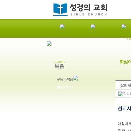
구원
회심
GOSPEL
복 음
구원과 복음
[요한 
회심이야기
작성일
선교사
마침내 
을 떠나