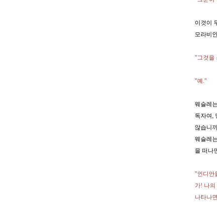
이것이 
모라비안
"그것을
"예."
웨슬레는
독자여,
않습니까
웨슬레는
을 떠나
"인디안
가! 나
나타나면