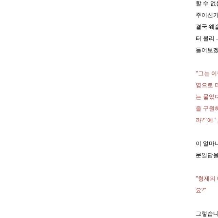
할 수 
주이신가
결국 웨
터 볼리
들어보겠
"그는 이
영으로 
는 물었다
을 구원하
까?' '
이 얼마
문일답을
"형제의
요?"
그렇습니