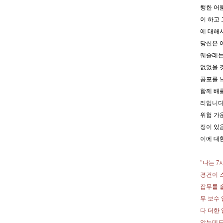
행한 어
이 하고
에 대해
당신은 
웨슬레는
없었을 
공포를 
함께 배
리입니다
위험 가
정이 있
이에 대
"나는 
경건이 
잡무를 
무 보수
다 더한
았는데도