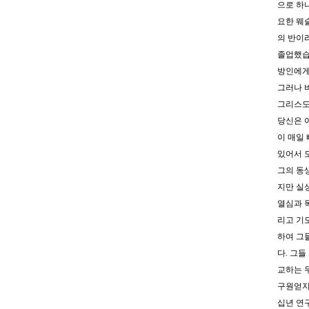
으로 하
요한 웨
의 반이
졸업했습
방인에게
그러나 
그리스도
당신은 
이 매일
있어서 
그의 동
지만 실
열심과 
리고 기
하여 그
다. 그
교하는 
구원얻지
십년 연