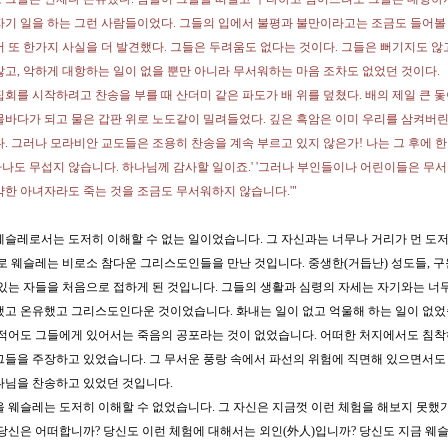
자기 일을 하는 그런 사람들이었다. 그들의 입에서 불평과 불만이라고는 조금도 들어볼 
서 또 한가지 사실을 더 발견했다. 그들은 두려움도 없다는 것이다. 그들은 뻐기지도 않고
않고, 악하게 대항하는 일이 없을 뿐만 아니라 무서워하는 마음 조차도 없었던 것이다.
집회를 시작하려고 찬송을 부를 때 산더미 같은 파도가 배 위를 덮쳤다. 배의 제일 큰 돛
물바다가 되고 물은 갑판 위로 노도같이 밀려들었다. 깊은 흑암은 이미 우리를 삼켜버린
다. 그러나 모라비안 교도들은 조용히 찬송을 계속 부르고 있지 않은가! 나는 그 후에 한
'하나도 무섭지 않습니다. 하나님께 감사할 일이죠.' '그러나 부인들이나 어린이들은 무서
약한 아녀자라도 죽는 것을 조금도 무서워하지 않습니다.'"
웨슬레로서는 도저히 이해할 수 없는 일이었습니다. 그 자신과는 너무나 거리가 먼 도
으로 웨슬레는 비로소 참다운 그리스도인들을 만난 것입니다. 중생한(거듭난) 성도들, 
 있는 자들을 처음으로 접하게 된 것입니다. 그들의 생활과 심령의 자세는 자기와는 너
했고 온유했고 그리스도인다운 것이었습니다. 화내는 일이 없고 억울해 하는 일이 없었
 적어도 그들에게 있어서는 죽음의 공포라는 것이 없었습니다. 어떠한 처지에서도 침
그들을 주장하고 있었습니다. 그 무서운 풍랑 속에서 파선의 위험에 직면해 있으면서도
나님을 찬송하고 있었던 것입니다.
을 웨슬레는 도저히 이해할 수 없었습니다. 그 자신은 지금껏 이런 체험을 해보지 못했
 당신은 어떠합니까? 당신도 이런 체험에 대해서는 외인(外人)입니까? 당신도 지금 웨