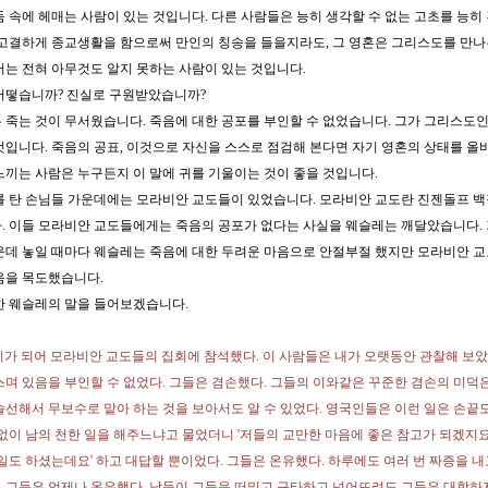
둠 속에 헤매는 사람이 있는 것입니다. 다른 사람들은 능히 생각할 수 없는 고초를 능히 
 고결하게 종교생활을 함으로써 만인의 칭송을 들을지라도, 그 영혼은 그리스도를 만나본
서는 전혀 아무것도 알지 못하는 사람이 있는 것입니다.
어떻습니까? 진실로 구원받았습니까?
 죽는 것이 무서웠습니다. 죽음에 대한 공포를 부인할 수 없었습니다. 그가 그리스도
것입니다. 죽음의 공표, 이것으로 자신을 스스로 점검해 본다면 자기 영혼의 상태를 올바
느끼는 사람은 누구든지 이 말에 귀를 기울이는 것이 좋을 것입니다.
를 탄 손님들 가운데에는 모라비안 교도들이 있었습니다. 모라비안 교도란 진젠돌프 
. 이들 모라비안 교도들에게는 죽음의 공포가 없다는 사실을 웨슬레는 깨달았습니다.
운데 놓일 때마다 웨슬레는 죽음에 대한 두려운 마음으로 안절부절 했지만 모라비안 
음을 목도했습니다.
한 웨슬레의 말을 들어보겠습니다.
7시가 되어 모라비안 교도들의 집회에 참석했다. 이 사람들은 내가 오랫동안 관찰해 보
스며 있음을 부인할 수 없었다. 그들은 겸손했다. 그들의 이와같은 꾸준한 겸손의 미덕은
솔선해서 무보수로 맡아 하는 것을 보아서도 알 수 있었다. 영국인들은 이런 일은 손끝도
 없이 남의 천한 일을 해주느냐고 물었더니 '저들의 교만한 마음에 좋은 참고가 되겠지요
 일도 하셨는데요' 하고 대답할 뿐이었다. 그들은 온유했다. 하루에도 여러 번 짜증을 내
 그들은 언제나 온유했다. 남들이 그들을 떠밀고 구타하고 넘어뜨려도 그들은 대항하