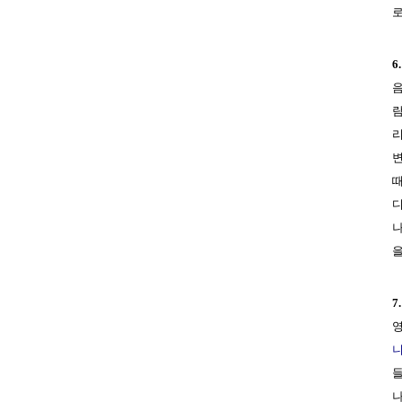
로
6.
음
람
리
변
때
디
나
을
7.
영
니
들
나