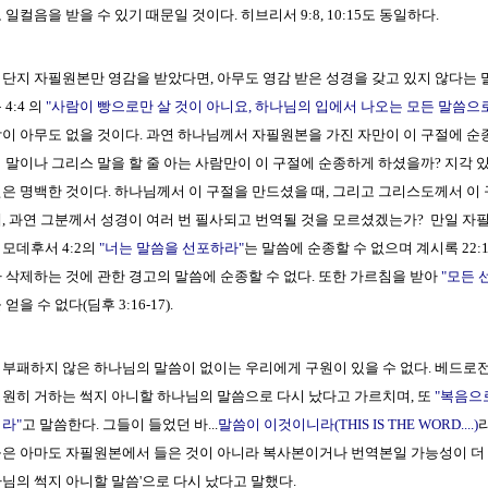
 일컬음을 받을 수 있기 때문일 것이다. 히브리서 9:8, 10:15도 동일하다.
단지 자필원본만 영감을 받았다면, 아무도 영감 받은 성경을 갖고 있지 않다는 
 4:4 의
"사람이 빵으로만 살 것이 아니요, 하나님의 입에서 나오는 모든 말씀으로
이 아무도 없을 것이다. 과연 하나님께서 자필원본을 가진 자만이 이 구절에 순종
 말이나 그리스 말을 할 줄 아는 사람만이 이 구절에 순종하게 하셨을까? 지각 
은 명백한 것이다. 하나님께서 이 구절을 만드셨을 때, 그리고 그리스도께서 
, 과연 그분께서 성경이 여러 번 필사되고 번역될 것을 모르셨겠는가? 만일 자
모데후서 4:2의
"너는 말씀을 선포하라"
는 말씀에 순종할 수 없으며 계시록 22:1
 삭제하는 것에 관한 경고의 말씀에 순종할 수 없다. 또한 가르침을 받아
"모든 
 얻을 수 없다(딤후 3:16-17).
부패하지 않은 하나님의 말씀이 없이는 우리에게 구원이 있을 수 없다. 베드로전서
원히 거하는 썩지 아니할 하나님의 말씀으로 다시 났다고 가르치며, 또
"복음으
라"
고 말씀한다. 그들이 들었던 바...
말씀이 이것이니라(THIS IS THE WORD....)
은 아마도 자필원본에서 들은 것이 아니라 복사본이거나 번역본일 가능성이 더 크
님의 썩지 아니할 말씀'으로 다시 났다고 말했다.