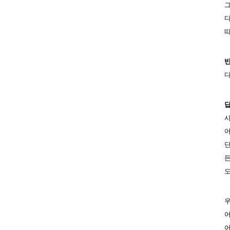
그
다
따
반
다
답
사
어
단
든
도
우
어