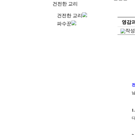
건전한 교리
건전한 교리
영감과
파수꾼
작성
전
님
1.
다