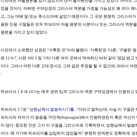
디모데는 자필원본을 갖지 않았으며 단지 필사본만을 가지고 있었다. 아마도 그
었을 것이다. 어쩌면 구약성경의 그리스어 역본을 가졌을 가능성도 꽤 크다. 왜
고, 그는 데베 및/또는 루스드라에 살았기 때문이다. 그 곳은 분명히 그리스어가
용된 인용 구절들은 모두 히브리어 자필 원본의 사본이나 또는 그리스어 역본을 
원본을 가지고 있지 않았다.
디모데가 소유했던 성경은 "거룩한 것"이라 불렸다. '거룩한'은 '다른', '구별된'
편 12:6-7, 시편 100:5 및 기타 다른 여러 곳에서 약속하신 바와 같이 '영감 
이다. 그러나 어떤 다른 고대 문서도 그와 같은 주장을 할 수 없으며, 따라서 어떤
.
히브리서 1:8 과 10:5는 매우 권위 있게 그리스어 역본 구약성경에서 인용하고 
히브리서 3:7은
"성령님께서 말씀하시기를..."
이라고 말하는데, 사실 이 구절은
브리서의 저자가 이 말씀을 70인역(Septuagint)에서 인용하였든지 혹은 자신
지 않다. 중요한 것은 그가 이 구절을 그리스어로 기록하면서, 성령님께서 말
이다. 왜 거기에 히브리어를 삽입하지 않았을까? 분명히 번역본도 정확하게 '성